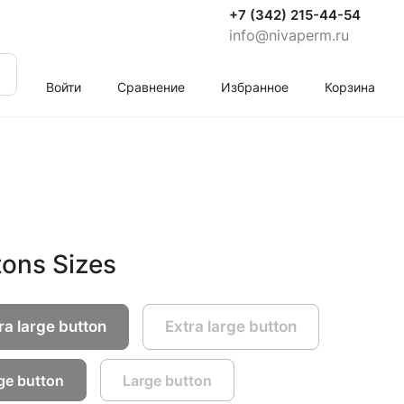
+7 (342) 215-44-54
info@nivaperm.ru
Войти
Сравнение
Избранное
Корзина
tons Sizes
ra large button
Extra large button
ge button
Large button