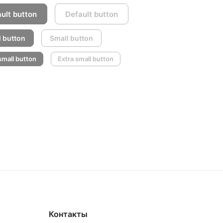
ult button
Default button
 button
Small button
small button
Extra small button
Контакты