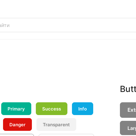
But
Primary
Success
Info
Ext
Danger
Transparent
Lar