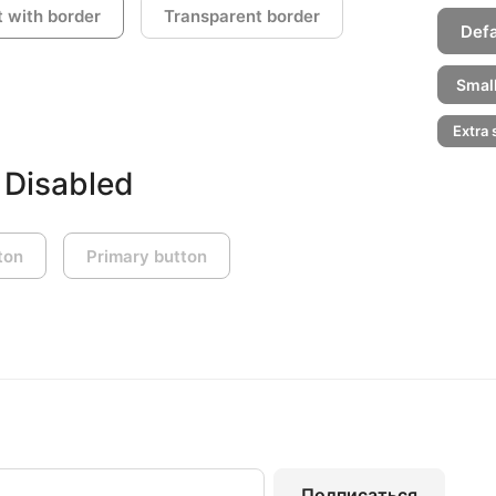
 with border
Transparent border
Defa
Small
Extra 
 Disabled
ton
Primary button
Подписаться