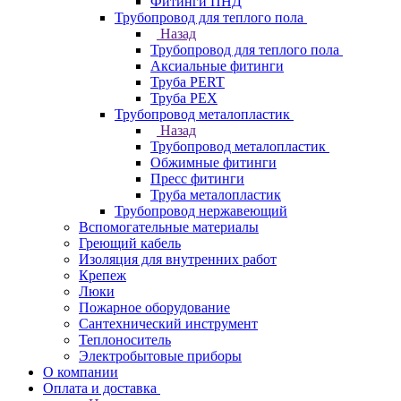
Фитинги ПНД
Трубопровод для теплого пола
Назад
Трубопровод для теплого пола
Аксиальные фитинги
Труба PERT
Труба PEX
Трубопровод металопластик
Назад
Трубопровод металопластик
Обжимные фитинги
Пресс фитинги
Труба металопластик
Трубопровод нержавеющий
Вспомогательные материалы
Греющий кабель
Изоляция для внутренних работ
Крепеж
Люки
Пожарное оборудование
Сантехнический инструмент
Теплоноситель
Электробытовые приборы
О компании
Оплата и доставка