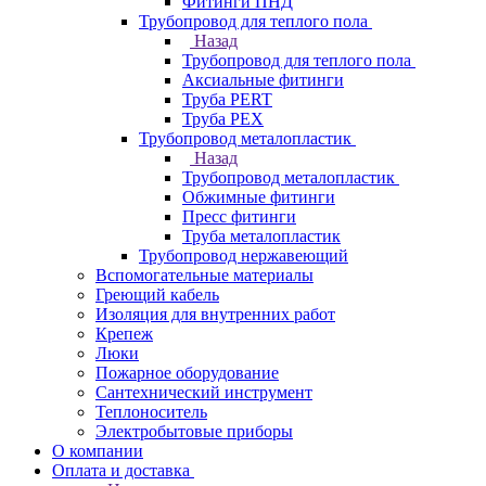
Фитинги ПНД
Трубопровод для теплого пола
Назад
Трубопровод для теплого пола
Аксиальные фитинги
Труба PERT
Труба PEX
Трубопровод металопластик
Назад
Трубопровод металопластик
Обжимные фитинги
Пресс фитинги
Труба металопластик
Трубопровод нержавеющий
Вспомогательные материалы
Греющий кабель
Изоляция для внутренних работ
Крепеж
Люки
Пожарное оборудование
Сантехнический инструмент
Теплоноситель
Электробытовые приборы
О компании
Оплата и доставка