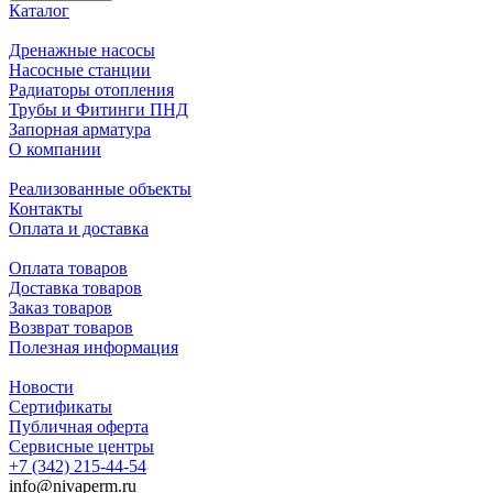
минералонаполнению среднего слоя. Эти же свойства
Каталог
определяют повышенную кольцевую жесткость этих труб (SN
4), что позволяет использовать их в качестве наружной
Дренажные насосы
канализации.
Насосные станции
Радиаторы отопления
Трубы и Фитинги ПНД
В интернет-магазине «НИВА» вы можете купить
Запорная арматура
высококачественные шумопоглощающие трубы
О компании
канализационные и фитинги для систем внутренней
бесшумной канализации. В нашем каталоге представлены:
Реализованные объекты
заглушки, муфты, отводы, переходы, ревизии, тройники и
Контакты
трубы различного диаметра из полипропилена.
Оплата и доставка
Оплата товаров
Доставка товаров
Заказ товаров
Возврат товаров
Полезная информация
Новости
Сертификаты
Публичная оферта
Сервисные центры
+7 (342) 215-44-54
info@nivaperm.ru