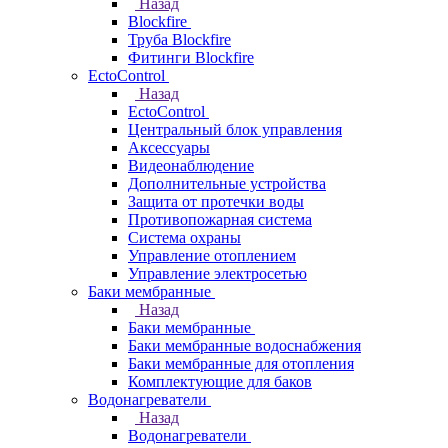
Назад
Blockfire
Труба Blockfire
Фитинги Blockfire
EctoControl
Назад
EctoControl
Центральный блок управления
Аксессуары
Видеонаблюдение
Дополнительные устройства
Защита от протечки воды
Противопожарная система
Система охраны
Управление отоплением
Управление электросетью
Баки мембранные
Назад
Баки мембранные
Баки мембранные водоснабжения
Баки мембранные для отопления
Комплектующие для баков
Водонагреватели
Назад
Водонагреватели