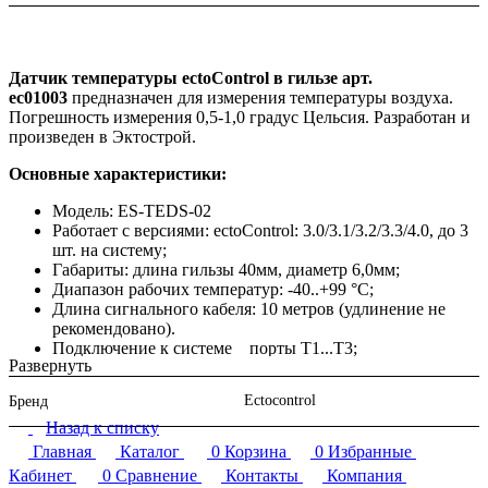
Датчик температуры ectoControl в гильзе арт.
ec01003
предназначен для измерения температуры воздуха.
Погрешность измерения 0,5-1,0 градус Цельсия. Разработан и
произведен в Эктострой.
Основные характеристики:
Модель: ES-TEDS-02
Работает с версиями: ectoControl: 3.0/3.1/3.2/3.3/4.0, до 3
шт. на систему;
Габариты: длина гильзы 40мм, диаметр 6,0мм;
Диапазон рабочих температур: -40..+99 °С;
Длина сигнального кабеля: 10 метров (удлинение не
рекомендовано).
Подключение к системе порты Т1...Т3;
Развернуть
Погрешность измерений: 0,5-1,0°С;
Допускает удлинение сигнального кабеля: до 15 м.
Ectocontrol
Бренд
Назад к списку
Главная
Каталог
0
Корзина
0
Избранные
Кабинет
0
Сравнение
Контакты
Компания