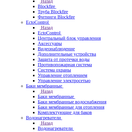
Назад
Blockfire
Труба Blockfire
Фитинги Blockfire
EctoControl
Назад
EctoControl
Центральный блок управления
Аксессуары
Видеонаблюдение
Дополнительные устройства
Защита от протечки воды
Противопожарная система
Система охраны
Управление отоплением
Управление электросетью
Баки мембранные
Назад
Баки мембранные
Баки мембранные водоснабжения
Баки мембранные для отопления
Комплектующие для баков
Водонагреватели
Назад
Водонагреватели