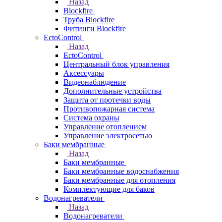
Назад
Blockfire
Труба Blockfire
Фитинги Blockfire
EctoControl
Назад
EctoControl
Центральный блок управления
Аксессуары
Видеонаблюдение
Дополнительные устройства
Защита от протечки воды
Противопожарная система
Система охраны
Управление отоплением
Управление электросетью
Баки мембранные
Назад
Баки мембранные
Баки мембранные водоснабжения
Баки мембранные для отопления
Комплектующие для баков
Водонагреватели
Назад
Водонагреватели