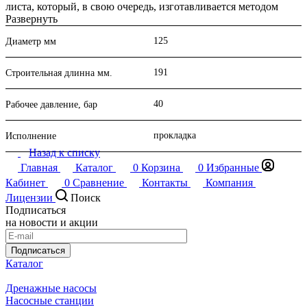
листа, который, в свою очередь, изготавливается методом
прессовки асбеста и каучука.
Развернуть
125
Диаметр мм
Паронит является очень надежным материалом, он хорошо
герметизирует фланцевое соединение и обеспечивает
надежную работоспособность соединения как при низких, так
191
Строительная длинна мм.
и высоких температурах. При затягивании двух фланцев,
между которыми находится паронитовая прокладка, на нее
40
происходит воздействие определенного давления, паронит
Рабочее давление, бар
становится мягким и заполняет все неровности, образуя
надежное соединение.
прокладка
Исполнение
Назад к списку
Преимущества прокладок выполненных из паронита:
Главная
Каталог
0
Корзина
0
Избранные
способны работать при высоких температурах;
Кабинет
0
Сравнение
Контакты
Компания
обладают высокой герметичностью;
Лицензии
Поиск
способны работать при высоких давлениях;
Подписаться
на новости и акции
Чтобы купить в Перми уплотнительные материалы,
паронитовые прокладки, вам не придется тратить много
времени на поиски. Все необходимое уже есть в наличии в
Подписаться
интернет-магазине "Нива".
Каталог
Дренажные насосы
Насосные станции