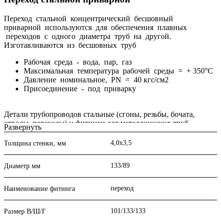
Переход стальной концентрический бесшовный
приварной используются для обеспечения плавных
переходов с одного диаметра труб на другой.
Изготавливаются из бесшовных труб
Рабочая среда - вода, пар, газ
Максимальная температура рабочей среды = + 350°С
Давление номинальное, PN = 40 кгс/см2
Присоединение - под приварку
Детали трубопроводов стальные (сгоны, резьбы, бочата,
отводы, переходы) и фитинги для металлических труб
Развернуть
резьбовые (контргайки, муфты) можно купить в Перми или
заказать с доставкой в ваш город. Мы также оказываем услуги
4,0х3,5
Толщина стенки, мм
по подбору необходимых комплектующих, предоставляем
необходимую консультационную помощь по запросу
133/89
Диаметр мм
клиентов.
переход
Наименование фитинга
101/133/133
Размер В/Ш/Г