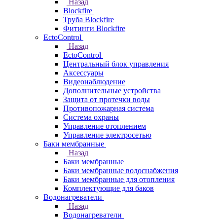
Назад
Blockfire
Труба Blockfire
Фитинги Blockfire
EctoControl
Назад
EctoControl
Центральный блок управления
Аксессуары
Видеонаблюдение
Дополнительные устройства
Защита от протечки воды
Противопожарная система
Система охраны
Управление отоплением
Управление электросетью
Баки мембранные
Назад
Баки мембранные
Баки мембранные водоснабжения
Баки мембранные для отопления
Комплектующие для баков
Водонагреватели
Назад
Водонагреватели