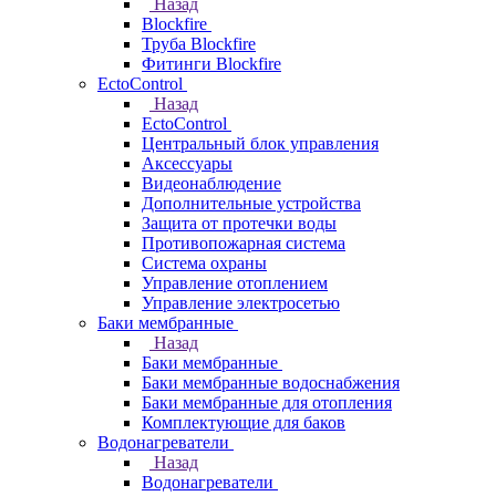
Назад
Blockfire
Труба Blockfire
Фитинги Blockfire
EctoControl
Назад
EctoControl
Центральный блок управления
Аксессуары
Видеонаблюдение
Дополнительные устройства
Защита от протечки воды
Противопожарная система
Система охраны
Управление отоплением
Управление электросетью
Баки мембранные
Назад
Баки мембранные
Баки мембранные водоснабжения
Баки мембранные для отопления
Комплектующие для баков
Водонагреватели
Назад
Водонагреватели