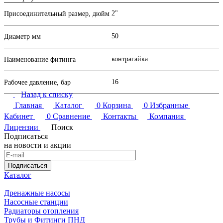
своеобразным замком для создания дополнительной
герметичности в разъёмных соединениях, предотвращая их
2"
Присоединительный размер, дюйм
раскручивание (муфты или сгоны, например), особенно тех,
которые могут быть подвержены вибрации или гидроударам.
50
Диаметр мм
Выглядит контргайка чугунная, как большая шестигранная
гайка с внутренней резьбой, которая имеет значительно
контрагайка
Наименование фитинга
меньшую толщину, чем обычные гайки, не предназначенные
для сантехнических работ.
16
Рабочее давление, бар
Чугунные фитинги резьбовые можно купить в Перми или
Назад к списку
заказать с доставкой в ваш город в интернет-магазине
Главная
Каталог
0
Корзина
0
Избранные
"НИВА". Мы также оказываем услуги по подбору
Кабинет
0
Сравнение
Контакты
Компания
необходимых комплектующих, предоставляем необходимую
Лицензии
Поиск
консультационную помощь по запросу клиентов.
Подписаться
на новости и акции
Подписаться
Каталог
Дренажные насосы
Насосные станции
Радиаторы отопления
Трубы и Фитинги ПНД