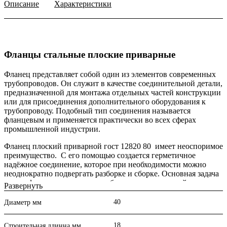
Описание
Характеристики
Фланцы стальные плоские приварные
Фланец представляет собой один из элементов современных
трубопроводов. Он служит в качестве соединительной детали,
предназначенной для монтажа отдельных частей конструкции
или для присоединения дополнительного оборудования к
трубопроводу. Подобный тип соединения называется
фланцевым и применяется практически во всех сферах
промышленной индустрии.
Фланец плоский приварной гост 12820 80 имеет неоспоримое
преимущество. С его помощью создается герметичное
надёжное соединение, которое при необходимости можно
неоднократно подвергать разборке и сборке. Основная задача
такого фланца заключается в обеспечении надежной опоры
Развернуть
для усиления стычных крепежей конструкции.
40
Диаметр мм
Характеристики:
18
Материал корпуса
Сталь 3, 20
Строительная длинна мм.