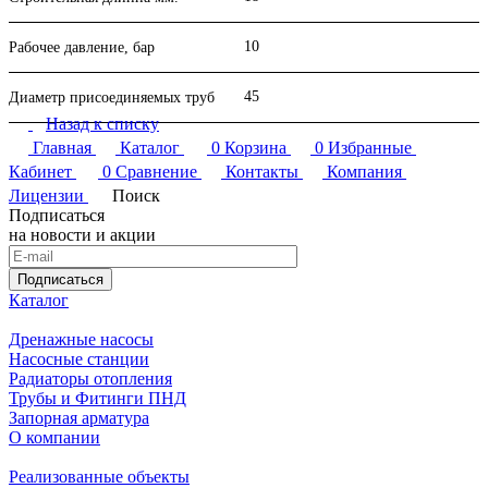
Рабочее давление Ру, кгс/см²
10
Рабочая температура tmax, °C
-70 + 300
10
Рабочее давление, бар
Рабочая среда
вода, пар, газ
45
Диаметр присоединяемых труб
Назад к списку
Чтобы купить в Перми фланцы стальные плоские приварные
Главная
Каталог
0
Корзина
0
Избранные
нужного размера, вам не придется тратить много времени на
поиски. Все необходимое уже есть в наличии в интернет-
Кабинет
0
Сравнение
Контакты
Компания
магазине "Нива".
Лицензии
Поиск
Подписаться
на новости и акции
Подписаться
Каталог
Дренажные насосы
Насосные станции
Радиаторы отопления
Трубы и Фитинги ПНД
Запорная арматура
О компании
Реализованные объекты