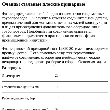
Фланцы стальные плоские приварные
Фланец представляет собой один из элементов современных
трубопроводов. Он служит в качестве соединительной детали,
предназначенной для монтажа отдельных частей конструкции
или для присоединения дополнительного оборудования к
трубопроводу. Подобный тип соединения называется
фланцевым и применяется практически во всех сферах
промышленной индустрии.
Фланец плоский приварной гост 12820 80 имеет неоспоримое
преимущество. С его помощью создается герметичное
надёжное соединение, которое при необходимости можно
неоднократно подвергать разборке и сборке. Основная задача
такого фланца заключается в обеспечении надежной опоры
Развернуть
для усиления стычных крепежей конструкции.
25
Диаметр мм
Характеристики:
14
Материал корпуса
Сталь 3, 20
Строительная длинна мм.
Рабочее давление Ру, кгс/см²
10
Рабочая температура tmax, °C
-70 + 300
10
Рабочее давление, бар
Рабочая среда
вода, пар, газ
32
Диаметр присоединяемых труб