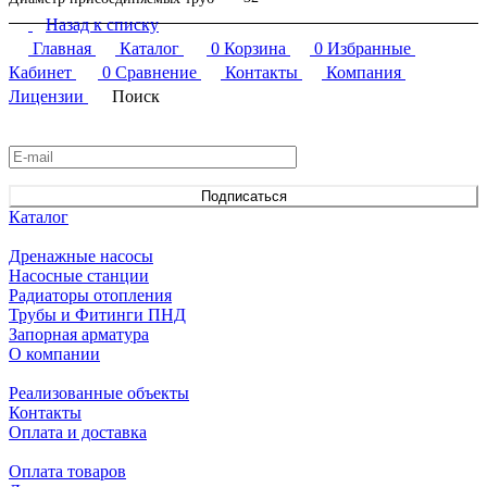
Назад к списку
Чтобы купить в Перми фланцы стальные плоские приварные
Главная
Каталог
0
Корзина
0
Избранные
нужного размера, вам не придется тратить много времени на
поиски. Все необходимое уже есть в наличии в интернет-
Кабинет
0
Сравнение
Контакты
Компания
магазине "Нива".
Лицензии
Поиск
Подписаться
на новости и акции
Подписаться
Каталог
Дренажные насосы
Насосные станции
Радиаторы отопления
Трубы и Фитинги ПНД
Запорная арматура
О компании
Реализованные объекты
Контакты
Оплата и доставка
Оплата товаров