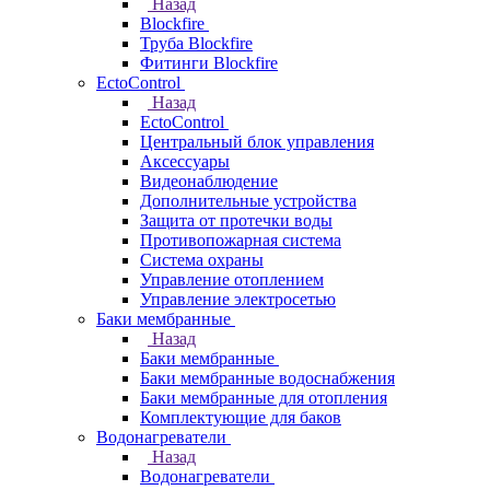
Назад
Blockfire
Труба Blockfire
Фитинги Blockfire
EctoControl
Назад
EctoControl
Центральный блок управления
Аксессуары
Видеонаблюдение
Дополнительные устройства
Защита от протечки воды
Противопожарная система
Система охраны
Управление отоплением
Управление электросетью
Баки мембранные
Назад
Баки мембранные
Баки мембранные водоснабжения
Баки мембранные для отопления
Комплектующие для баков
Водонагреватели
Назад
Водонагреватели