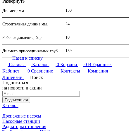
Развернуть
для усиления стычных крепежей конструкции.
150
Диаметр мм
Характеристики:
24
Материал корпуса
Сталь 3, 20
Строительная длинна мм.
Рабочее давление Ру, кгс/см²
10
Рабочая температура tmax, °C
-70 + 300
10
Рабочее давление, бар
Рабочая среда
вода, пар, газ
159
Диаметр присоединяемых труб
Назад к списку
Чтобы купить в Перми фланцы стальные плоские приварные
Главная
Каталог
0
Корзина
0
Избранные
нужного размера, вам не придется тратить много времени на
поиски. Все необходимое уже есть в наличии в интернет-
Кабинет
0
Сравнение
Контакты
Компания
магазине "Нива".
Лицензии
Поиск
Подписаться
на новости и акции
Подписаться
Каталог
Дренажные насосы
Насосные станции
Радиаторы отопления