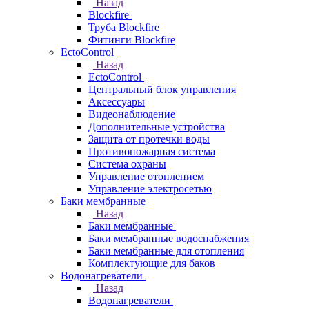
Назад
Blockfire
Труба Blockfire
Фитинги Blockfire
EctoControl
Назад
EctoControl
Центральный блок управления
Аксессуары
Видеонаблюдение
Дополнительные устройства
Защита от протечки воды
Противопожарная система
Система охраны
Управление отоплением
Управление электросетью
Баки мембранные
Назад
Баки мембранные
Баки мембранные водоснабжения
Баки мембранные для отопления
Комплектующие для баков
Водонагреватели
Назад
Водонагреватели