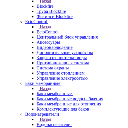
Назад
Blockfire
Труба Blockfire
Фитинги Blockfire
EctoControl
Назад
EctoControl
Центральный блок управления
Аксессуары
Видеонаблюдение
Дополнительные устройства
Защита от протечки воды
Противопожарная система
Система охраны
Управление отоплением
Управление электросетью
Баки мембранные
Назад
Баки мембранные
Баки мембранные водоснабжения
Баки мембранные для отопления
Комплектующие для баков
Водонагреватели
Назад
Водонагреватели