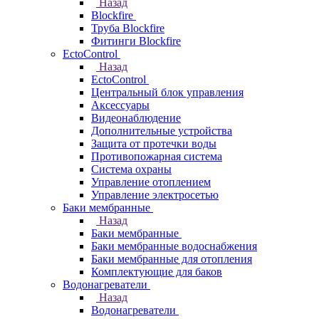
Назад
Blockfire
Труба Blockfire
Фитинги Blockfire
EctoControl
Назад
EctoControl
Центральный блок управления
Аксессуары
Видеонаблюдение
Дополнительные устройства
Защита от протечки воды
Противопожарная система
Система охраны
Управление отоплением
Управление электросетью
Баки мембранные
Назад
Баки мембранные
Баки мембранные водоснабжения
Баки мембранные для отопления
Комплектующие для баков
Водонагреватели
Назад
Водонагреватели