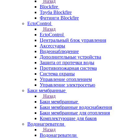
Назад
Blockfire
Труба Blockfire
Фитинги Blockfire
EctoControl
Назад
EctoControl
Центральный блок управления
Аксессуары
Видеонаблюдение
Дополнительные устройства
Защита от протечки воды
Противопожарная система
Система охраны
Управление отоплением
Управление электросетью
Баки мембранные
Назад
Баки мембранные
Баки мембранные водоснабжения
Баки мембранные для отопления
Комплектующие для баков
Водонагреватели
Назад
Водонагреватели