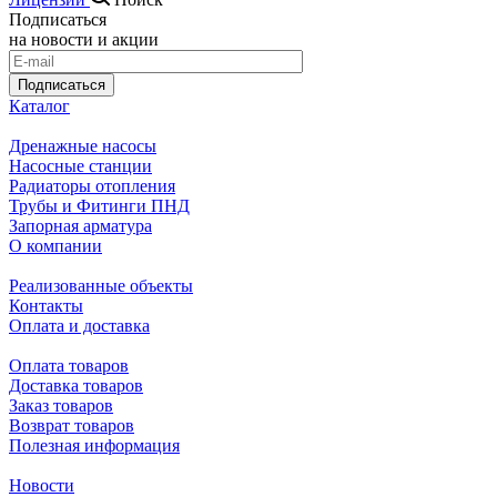
Максимальная температура рабочей среды, С°: 110
Подписаться
Номинальный диаметр резьбы: G½"
на новости и акции
Монтаж: Любое положение
Подписаться
Каталог
Материал уплотнения: Полимер [PTFE]
Дренажные насосы
Материал рукоятки: Пластик [ABS]
Насосные станции
Радиаторы отопления
Материал уплотнительных колец: Эластомер [EPDM]
Трубы и Фитинги ПНД
Запорная арматура
Материал шпинделя: Латунь [CW614N]
О компании
Производитель: STI
Реализованные объекты
Ремонтопригодность: Да
Контакты
Оплата и доставка
Средний ресурс, циклов: 12000
Оплата товаров
Срок службы, лет: 30
Доставка товаров
Заказ товаров
Возврат товаров
Полезная информация
Новости