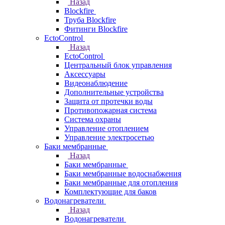
Назад
Blockfire
Труба Blockfire
Фитинги Blockfire
EctoControl
Назад
EctoControl
Центральный блок управления
Аксессуары
Видеонаблюдение
Дополнительные устройства
Защита от протечки воды
Противопожарная система
Система охраны
Управление отоплением
Управление электросетью
Баки мембранные
Назад
Баки мембранные
Баки мембранные водоснабжения
Баки мембранные для отопления
Комплектующие для баков
Водонагреватели
Назад
Водонагреватели