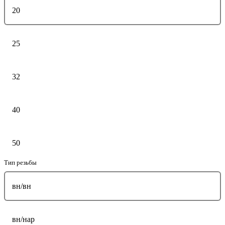
20
25
32
40
50
Тип резьбы
вн/вн
вн/нар