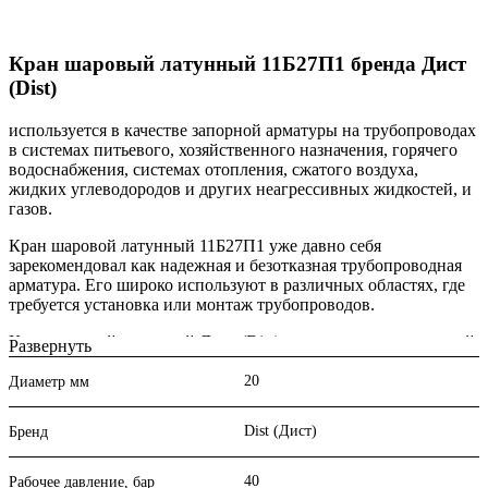
Кран шаровый латунный 11Б27П1 бренда Дист
(Dist)
используется в качестве запорной арматуры на трубопроводах
в системах питьевого, хозяйственного назначения, горячего
водоснабжения, системах отопления, сжатого воздуха,
жидких углеводородов и других неагрессивных жидкостей, и
газов.
Кран шаровой латунный 11Б27П1 уже давно себя
зарекомендовал как надежная и безотказная трубопроводная
арматура. Его широко используют в различных областях, где
требуется установка или монтаж трубопроводов.
Кран шаровой латунный Дист (Dist) состоит из неподвижной
Развернуть
части и вращающегося шарового запирающего элемента.
Благодаря шаровому элементу перекрытие потока происходит
20
Диаметр мм
легко и без особых усилий. Такая конструкция может
устанавливаться на трубопроводы с различными
Dist (Дист)
Бренд
гидравлическими значениями давления до Ру 40
включительно.
40
Рабочее давление, бар