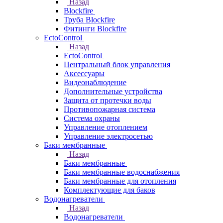
Назад
Blockfire
Труба Blockfire
Фитинги Blockfire
EctoControl
Назад
EctoControl
Центральный блок управления
Аксессуары
Видеонаблюдение
Дополнительные устройства
Защита от протечки воды
Противопожарная система
Система охраны
Управление отоплением
Управление электросетью
Баки мембранные
Назад
Баки мембранные
Баки мембранные водоснабжения
Баки мембранные для отопления
Комплектующие для баков
Водонагреватели
Назад
Водонагреватели