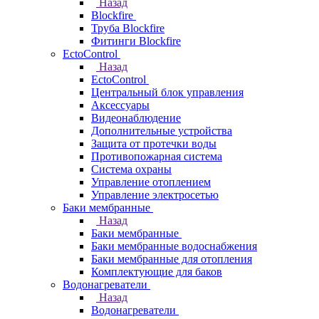
Назад
Blockfire
Труба Blockfire
Фитинги Blockfire
EctoControl
Назад
EctoControl
Центральный блок управления
Аксессуары
Видеонаблюдение
Дополнительные устройства
Защита от протечки воды
Противопожарная система
Система охраны
Управление отоплением
Управление электросетью
Баки мембранные
Назад
Баки мембранные
Баки мембранные водоснабжения
Баки мембранные для отопления
Комплектующие для баков
Водонагреватели
Назад
Водонагреватели