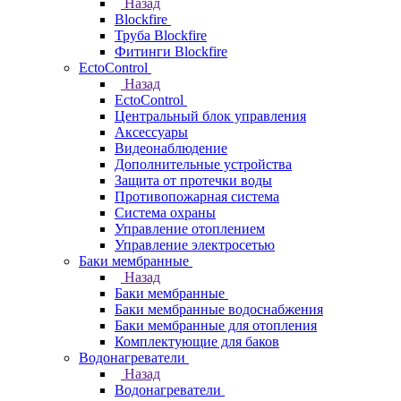
Назад
Blockfire
Труба Blockfire
Фитинги Blockfire
EctoControl
Назад
EctoControl
Центральный блок управления
Аксессуары
Видеонаблюдение
Дополнительные устройства
Защита от протечки воды
Противопожарная система
Система охраны
Управление отоплением
Управление электросетью
Баки мембранные
Назад
Баки мембранные
Баки мембранные водоснабжения
Баки мембранные для отопления
Комплектующие для баков
Водонагреватели
Назад
Водонагреватели