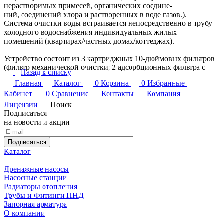
нерастворимых примесей, органических соедине-
ний, соединений хлора и растворенных в воде газов.).
Система очистки воды встраивается непосредственно в трубу
холодного водоснабжения индивидуальных жилых
помещений (квартирах/частных домах/коттеджах).
Устройство состоит из 3 картриджных 10-дюймовых фильтров
(фильтр механической очистки; 2 адсорбционных фильтра с
Назад к списку
гранулированным и прессованным активированным углем) и
Главная
Каталог
0
Корзина
0
Избранные
постфильтр-картридж.
Кабинет
0
Сравнение
Контакты
Компания
Производительность системы для очистки воды составляет до
25 л/мин. Допустимая температура воды от +2 до 35 С.
Лицензии
Поиск
Подписаться
Для присоединения к системе водоснабжения изделие
на новости и акции
укомплектовано комплектом крепежных элементов и
керамическим краном.
Подписаться
Трех ступенчатая система проста в эксплуатации. Для
Каталог
поддержания соответствующего качества воды рекомендуется
своевременно заменять фильтрующий элемент, что не
Дренажные насосы
занимает много времени.
Насосные станции
При длительном перерыве в эксплуатации рекомендуется
Радиаторы отопления
отключать систему от водопровода.
Трубы и Фитинги ПНД
Запорная арматура
Характеристики:
О компании