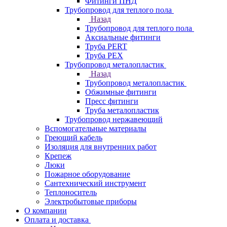
Фитинги ПНД
Трубопровод для теплого пола
Назад
Трубопровод для теплого пола
Аксиальные фитинги
Труба PERT
Труба PEX
Трубопровод металопластик
Назад
Трубопровод металопластик
Обжимные фитинги
Пресс фитинги
Труба металопластик
Трубопровод нержавеющий
Вспомогательные материалы
Греющий кабель
Изоляция для внутренних работ
Крепеж
Люки
Пожарное оборудование
Сантехнический инструмент
Теплоноситель
Электробытовые приборы
О компании
Оплата и доставка