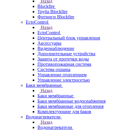
Назад
Blockfire
Труба Blockfire
Фитинги Blockfire
EctoControl
Назад
EctoControl
Центральный блок управления
Аксессуары
Видеонаблюдение
Дополнительные устройства
Защита от протечки воды
Противопожарная система
Система охраны
Управление отоплением
Управление электросетью
Баки мембранные
Назад
Баки мембранные
Баки мембранные водоснабжения
Баки мембранные для отопления
Комплектующие для баков
Водонагреватели
Назад
Водонагреватели