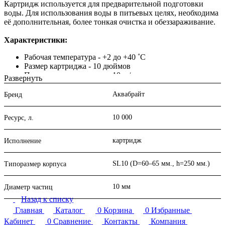
Картридж используется для предварительной подготовки
воды. Для использования воды в питьевых целях, необходима
её дополнительная, более тонкая очистка и обеззараживание.
Характеристики:
Рабочая температура - +2 до +40 ˚С
Размер картриджа - 10 дюймов
Производительность - до 10 л./мин.
Развернуть
Примерный ресурс - до 10 000 л.
Назначение - применяется для очистки воды от
Аквабрайт
Бренд
механических примесей: песка, ила, ржавчины и т.п.
Срок службы - зависит от качества вашей воды, но не
10 000
Ресурс, л.
более 6 месяцев
Внимание!
не используйте для микробиологически
картридж
Исполнение
небезопасной воды или воды неизвестного происхождения
SL10 (D=60–65 мм., h=250 мм.)
Типоразмер корпуса
Купить высококачественные картриджи для бытовых
фильтров очистки воды по доступным ценам в интернет-
10 мм
Диаметр частиц
магазине "НИВА" с доставкой по Перми и России
Назад к списку
Главная
Каталог
0
Корзина
0
Избранные
Кабинет
0
Сравнение
Контакты
Компания