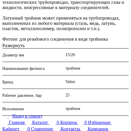
технологических трубопроводах, транспортирующих газы и
жидкости, неагрессивные к материалу соединителей.
Латунный тройник может применяться на трубопроводах,
выполненных из любого материала (сталь, медь, латунь,
пластик, металлополимер, полипропилен и т.п.).
Фитинг для резьбового соединения в виде тройника
позволяет соединять между собой металлические,
Развернуть
пластиковые, металлопластиковые, латунные или медные
трубы при монтаже систем отопления или водоснабжения.
15/20
Диаметр мм
Такая комбинация патрубков даёт возможность создать
разъёмное герметичное соединение без дополнительных
тройник
Наименование фитинга
сложностей. Тройник латунный имеет хорошую прочность и
стойкость к механическим и термическим воздействиям.
Покрытие из никеля увеличивает срок службы и надёжность
Valtec
Бренд
изделия.
25
Рабочее давление, бар
Тройник латунный представляет собой деталь
цилиндрической формы с одним ответвлением. По сути, это
три патрубка с резьбой, выполненные в виде цельной детали.
тройник
Исполнение
Фитинг бывает равнопроходным, так и переходным
Назад к списку
(редукционным).
Главная
Каталог
0
Корзина
0
Избранные
В зависимости от типа исполнения тройника, резьба на нём
Кабинет
0
Сравнение
Контакты
Компания