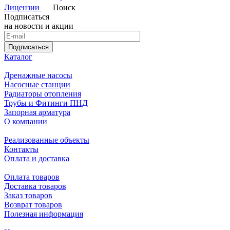
внутренняя, наружная или комбинированная из этих
Лицензии
Поиск
вариантов. На резьбе часто можно увидеть насечки, служащие
Подписаться
для лучшей фиксации уплотнительного сантехнического
на новости и акции
материала (ФУМ-ленты или льна).
Подписаться
Изготавливается тройник латунный методом горячей
Каталог
штамповки, позволяющей производить детали с высокой
точностью. Материал тройника — латунь CW617N. Резьба
Дренажные насосы
соответствует ГОСТу 6357. В последующем деталь может
Насосные станции
покрываться слоем никеля.
Радиаторы отопления
Трубы и Фитинги ПНД
Запорная арматура
О компании
Эти и другие латунные фитинги резьбовые можно купить в
Перми или заказать с доставкой в ваш город. Мы также
Реализованные объекты
оказываем услуги по подбору необходимых комплектующих,
Контакты
предоставляем необходимую консультационную помощь по
Оплата и доставка
запросу клиентов.
Оплата товаров
Доставка товаров
Заказ товаров
Возврат товаров
Полезная информация