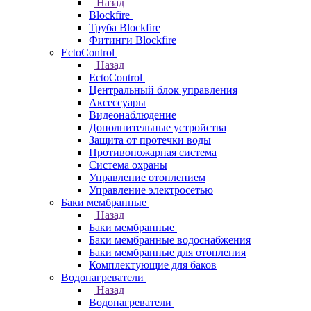
Назад
Blockfire
Труба Blockfire
Фитинги Blockfire
EctoControl
Назад
EctoControl
Центральный блок управления
Аксессуары
Видеонаблюдение
Дополнительные устройства
Защита от протечки воды
Противопожарная система
Система охраны
Управление отоплением
Управление электросетью
Баки мембранные
Назад
Баки мембранные
Баки мембранные водоснабжения
Баки мембранные для отопления
Комплектующие для баков
Водонагреватели
Назад
Водонагреватели