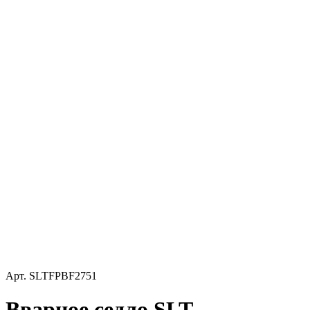
Арт.
SLTFPBF2751
Вварное седло SLT