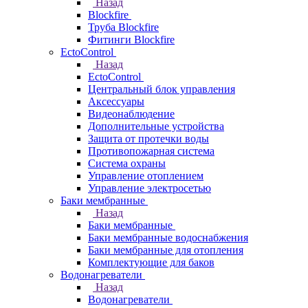
Назад
Blockfire
Труба Blockfire
Фитинги Blockfire
EctoControl
Назад
EctoControl
Центральный блок управления
Аксессуары
Видеонаблюдение
Дополнительные устройства
Защита от протечки воды
Противопожарная система
Система охраны
Управление отоплением
Управление электросетью
Баки мембранные
Назад
Баки мембранные
Баки мембранные водоснабжения
Баки мембранные для отопления
Комплектующие для баков
Водонагреватели
Назад
Водонагреватели