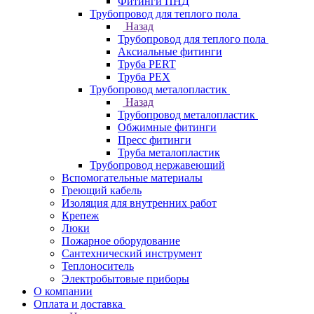
Фитинги ПНД
Трубопровод для теплого пола
Назад
Трубопровод для теплого пола
Аксиальные фитинги
Труба PERT
Труба PEX
Трубопровод металопластик
Назад
Трубопровод металопластик
Обжимные фитинги
Пресс фитинги
Труба металопластик
Трубопровод нержавеющий
Вспомогательные материалы
Греющий кабель
Изоляция для внутренних работ
Крепеж
Люки
Пожарное оборудование
Сантехнический инструмент
Теплоноситель
Электробытовые приборы
О компании
Оплата и доставка