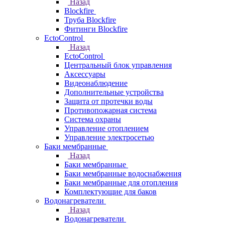
Назад
Blockfire
Труба Blockfire
Фитинги Blockfire
EctoControl
Назад
EctoControl
Центральный блок управления
Аксессуары
Видеонаблюдение
Дополнительные устройства
Защита от протечки воды
Противопожарная система
Система охраны
Управление отоплением
Управление электросетью
Баки мембранные
Назад
Баки мембранные
Баки мембранные водоснабжения
Баки мембранные для отопления
Комплектующие для баков
Водонагреватели
Назад
Водонагреватели