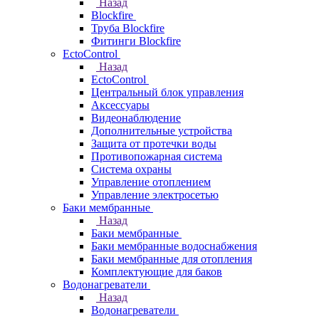
Назад
Blockfire
Труба Blockfire
Фитинги Blockfire
EctoControl
Назад
EctoControl
Центральный блок управления
Аксессуары
Видеонаблюдение
Дополнительные устройства
Защита от протечки воды
Противопожарная система
Система охраны
Управление отоплением
Управление электросетью
Баки мембранные
Назад
Баки мембранные
Баки мембранные водоснабжения
Баки мембранные для отопления
Комплектующие для баков
Водонагреватели
Назад
Водонагреватели