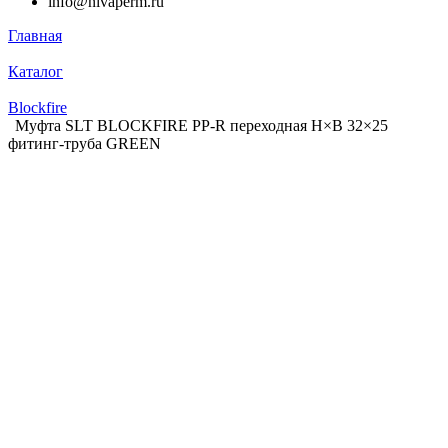
info@nivaperm.ru
Главная
Каталог
Blockfire
Муфта SLT BLOCKFIRE PP-R переходная Н×В 32×25
фитинг-труба GREEN