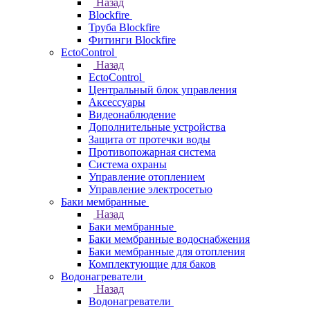
Назад
Blockfire
Труба Blockfire
Фитинги Blockfire
EctoControl
Назад
EctoControl
Центральный блок управления
Аксессуары
Видеонаблюдение
Дополнительные устройства
Защита от протечки воды
Противопожарная система
Система охраны
Управление отоплением
Управление электросетью
Баки мембранные
Назад
Баки мембранные
Баки мембранные водоснабжения
Баки мембранные для отопления
Комплектующие для баков
Водонагреватели
Назад
Водонагреватели