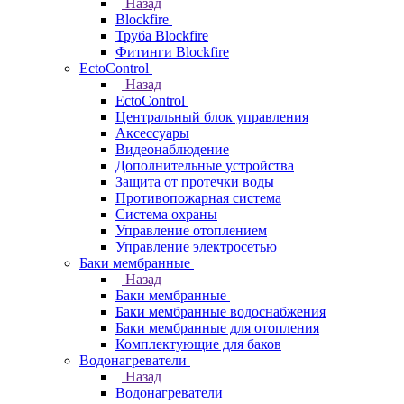
Назад
Blockfire
Труба Blockfire
Фитинги Blockfire
EctoControl
Назад
EctoControl
Центральный блок управления
Аксессуары
Видеонаблюдение
Дополнительные устройства
Защита от протечки воды
Противопожарная система
Система охраны
Управление отоплением
Управление электросетью
Баки мембранные
Назад
Баки мембранные
Баки мембранные водоснабжения
Баки мембранные для отопления
Комплектующие для баков
Водонагреватели
Назад
Водонагреватели