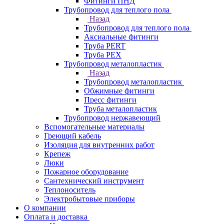
Фитинги ПНД
Трубопровод для теплого пола
Назад
Трубопровод для теплого пола
Аксиальные фитинги
Труба PERT
Труба PEX
Трубопровод металопластик
Назад
Трубопровод металопластик
Обжимные фитинги
Пресс фитинги
Труба металопластик
Трубопровод нержавеющий
Вспомогательные материалы
Греющий кабель
Изоляция для внутренних работ
Крепеж
Люки
Пожарное оборудование
Сантехнический инструмент
Теплоноситель
Электробытовые приборы
О компании
Оплата и доставка