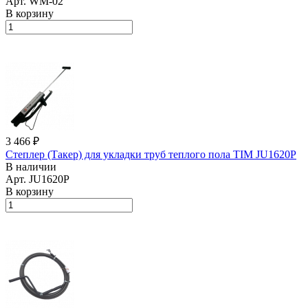
Арт.
WM-02
В корзину
3 466 ₽
Степлер (Такер) для укладки труб теплого пола TIM JU1620P
В наличии
Арт.
JU1620P
В корзину