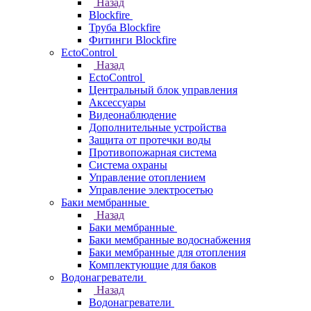
Назад
Blockfire
Труба Blockfire
Фитинги Blockfire
EctoControl
Назад
EctoControl
Центральный блок управления
Аксессуары
Видеонаблюдение
Дополнительные устройства
Защита от протечки воды
Противопожарная система
Система охраны
Управление отоплением
Управление электросетью
Баки мембранные
Назад
Баки мембранные
Баки мембранные водоснабжения
Баки мембранные для отопления
Комплектующие для баков
Водонагреватели
Назад
Водонагреватели