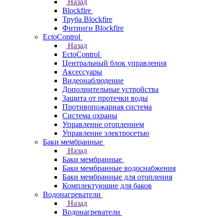
Назад
Blockfire
Труба Blockfire
Фитинги Blockfire
EctoControl
Назад
EctoControl
Центральный блок управления
Аксессуары
Видеонаблюдение
Дополнительные устройства
Защита от протечки воды
Противопожарная система
Система охраны
Управление отоплением
Управление электросетью
Баки мембранные
Назад
Баки мембранные
Баки мембранные водоснабжения
Баки мембранные для отопления
Комплектующие для баков
Водонагреватели
Назад
Водонагреватели