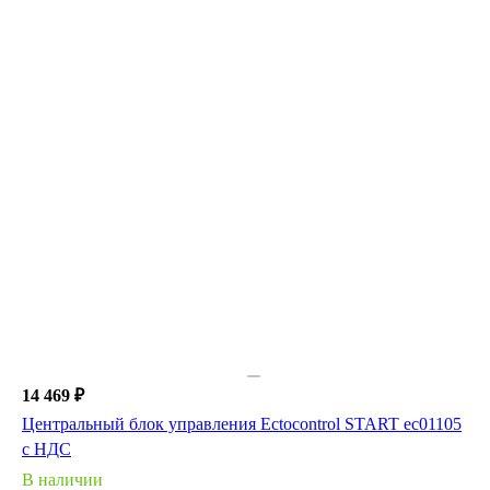
14 469 ₽
Центральный блок управления Ectocontrol START ec01105
с НДС
В наличии