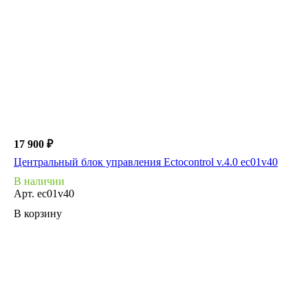
17 900 ₽
Центральный блок управления Ectocontrol v.4.0 ec01v40
В наличии
Арт.
ec01v40
В корзину